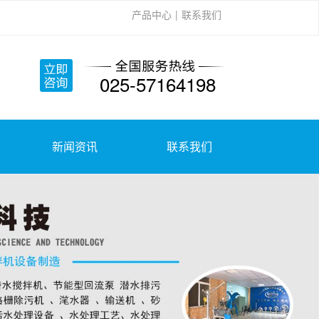
产品中心
|
联系我们
025-57164198
新闻资讯
联系我们