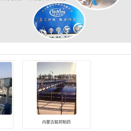
内蒙古联邦制药