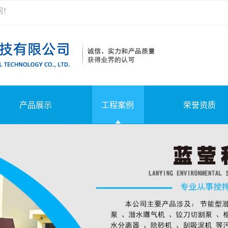
问！
产品展示
工程案例
荣誉资质