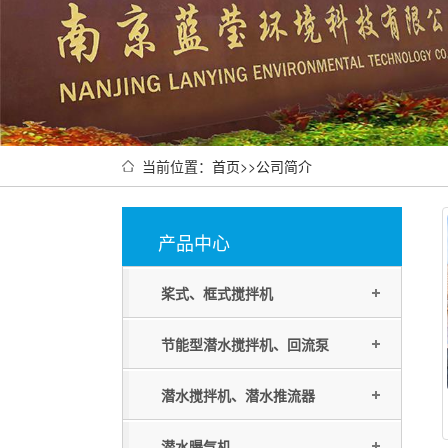
当前位置：
首页
>>
公司简介
产品中心
桨式、框式搅拌机
节能型潜水搅拌机、回流泵
潜水搅拌机、潜水推流器
潜水曝气机