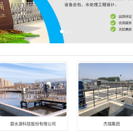
碧水源科技股份有限公司
杰瑞集团