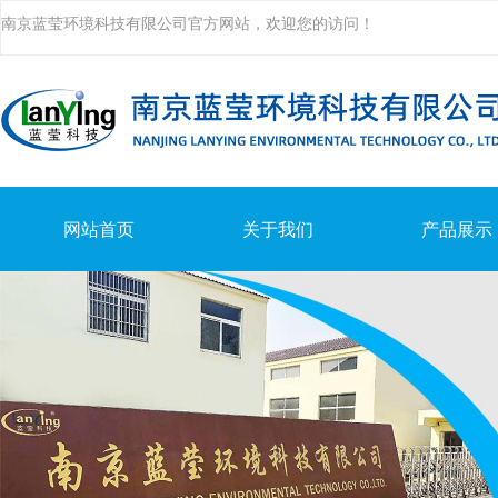
南京蓝莹环境科技有限公司官方网站，欢迎您的访问！
网站首页
关于我们
产品展示