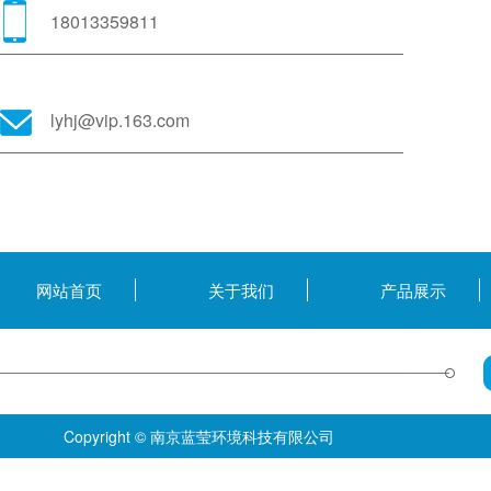
18013359811
lyhj@vip.163.com
网站首页
关于我们
产品展示
Copyright © 南京蓝莹环境科技有限公司