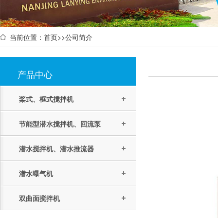
当前位置：
首页
>>
公司简介
产品中心
桨式、框式搅拌机
节能型潜水搅拌机、回流泵
潜水搅拌机、潜水推流器
潜水曝气机
双曲面搅拌机